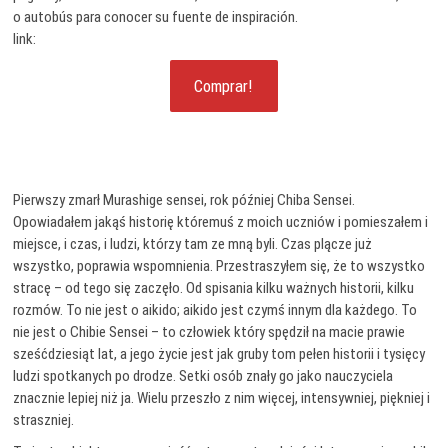
o autobús para conocer su fuente de inspiración.
link:
Comprar!
Pierwszy zmarł Murashige sensei, rok później Chiba Sensei.
Opowiadałem jakąś historię któremuś z moich uczniów i pomieszałem i
miejsce, i czas, i ludzi, którzy tam ze mną byli. Czas plącze już
wszystko, poprawia wspomnienia. Przestraszyłem się, że to wszystko
stracę – od tego się zaczęło. Od spisania kilku ważnych historii, kilku
rozmów. To nie jest o aikido; aikido jest czymś innym dla każdego. To
nie jest o Chibie Sensei – to człowiek który spędził na macie prawie
sześćdziesiąt lat, a jego życie jest jak gruby tom pełen historii i tysięcy
ludzi spotkanych po drodze. Setki osób znały go jako nauczyciela
znacznie lepiej niż ja. Wielu przeszło z nim więcej, intensywniej, piękniej i
straszniej.