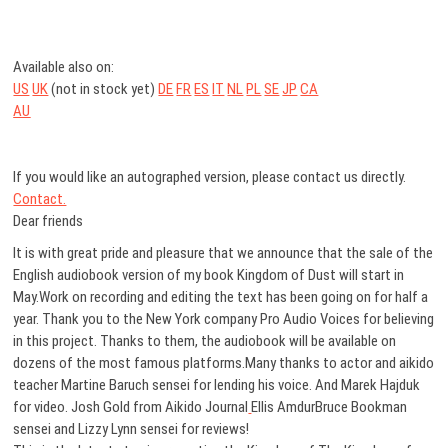
Available also on:
US
UK
(not in stock yet)
DE
FR
ES
IT
NL
PL
SE
JP
CA
AU
If you would like an autographed version, please contact us directly.
Contact.
Dear friends
It is with great pride and pleasure that we announce that the sale of the
English audiobook version of my book Kingdom of Dust will start in
May.Work on recording and editing the text has been going on for half a
year. Thank you to the New York company Pro Audio Voices for believing
in this project. Thanks to them, the audiobook will be available on
dozens of the most famous platforms.Many thanks to actor and aikido
teacher Martine Baruch sensei for lending his voice. And Marek Hajduk
for video. Josh Gold from Aikido Journal
Ellis AmdurBruce Bookman
sensei and Lizzy Lynn sensei for reviews!