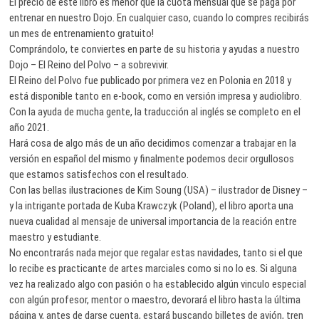
El precio de este libro es menor que la cuota mensual que se paga por
entrenar en nuestro Dojo. En cualquier caso, cuando lo compres recibirás
un mes de entrenamiento gratuito!
Comprándolo, te conviertes en parte de su historia y ayudas a nuestro
Dojo – El Reino del Polvo – a sobrevivir.
El Reino del Polvo fue publicado por primera vez en Polonia en 2018 y
está disponible tanto en e-book, como en versión impresa y audiolibro.
Con la ayuda de mucha gente, la traducción al inglés se completo en el
año 2021.
Hará cosa de algo más de un año decidimos comenzar a trabajar en la
versión en español del mismo y finalmente podemos decir orgullosos
que estamos satisfechos con el resultado.
Con las bellas ilustraciones de Kim Soung (USA) – ilustrador de Disney –
y la intrigante portada de Kuba Krawczyk (Poland), el libro aporta una
nueva cualidad al mensaje de universal importancia de la reación entre
maestro y estudiante.
No encontrarás nada mejor que regalar estas navidades, tanto si el que
lo recibe es practicante de artes marciales como si no lo es. Si alguna
vez ha realizado algo con pasión o ha establecido algún vinculo especial
con algún profesor, mentor o maestro, devorará el libro hasta la última
página y, antes de darse cuenta, estará buscando billetes de avión, tren