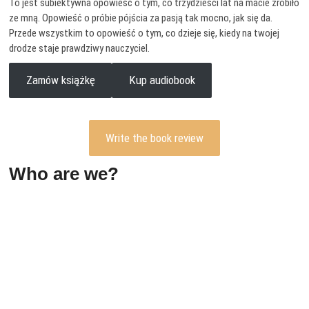
To jest subiektywna opowieść o tym, co trzydzieści lat na macie zrobiło
ze mną. Opowieść o próbie pójścia za pasją tak mocno, jak się da.
Przede wszystkim to opowieść o tym, co dzieje się, kiedy na twojej
drodze staje prawdziwy nauczyciel.
Zamów książkę
Kup audiobook
Write the book review
Who are we?