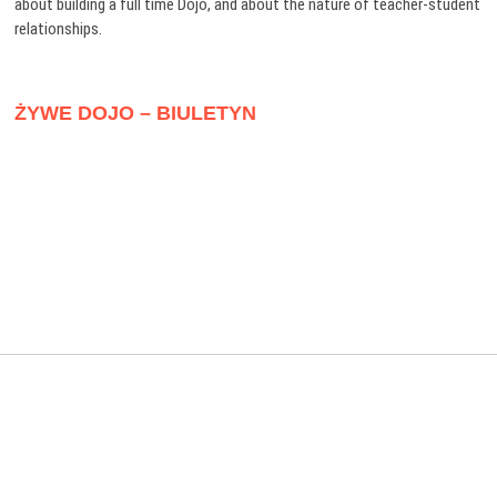
about building a full time Dojo, and about the nature of teacher-student
relationships.
ŻYWE DOJO – BIULETYN