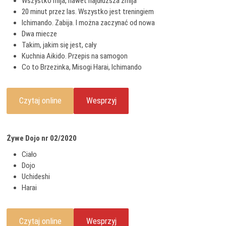
Wszystko mija, nawet najdłuższa żmija
20 minut przez las. Wszystko jest treningiem
Ichimando. Zabija. I można zaczynać od nowa
Dwa miecze
Takim, jakim się jest, cały
Kuchnia Aikido. Przepis na samogon
Co to Brzezinka, Misogi Harai, Ichimando
Czytaj online
Wesprzyj
Żywe Dojo nr 02/2020
Ciało
Dojo
Uchideshi
Harai
Czytaj online
Wesprzyj