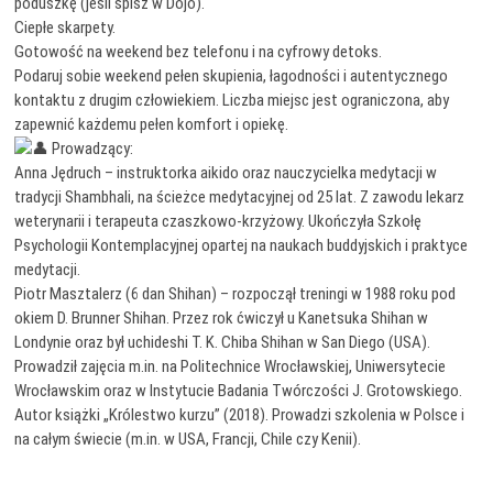
poduszkę (jeśli śpisz w Dojo).
Ciepłe skarpety.
Gotowość na weekend bez telefonu i na cyfrowy detoks.
Podaruj sobie weekend pełen skupienia, łagodności i autentycznego
kontaktu z drugim człowiekiem. Liczba miejsc jest ograniczona, aby
zapewnić każdemu pełen komfort i opiekę.
Prowadzący:
Anna Jędruch – instruktorka aikido oraz nauczycielka medytacji w
tradycji Shambhali, na ścieżce medytacyjnej od 25 lat. Z zawodu lekarz
weterynarii i terapeuta czaszkowo-krzyżowy. Ukończyła Szkołę
Psychologii Kontemplacyjnej opartej na naukach buddyjskich i praktyce
medytacji.
Piotr Masztalerz (6 dan Shihan) – rozpoczął treningi w 1988 roku pod
okiem D. Brunner Shihan. Przez rok ćwiczył u Kanetsuka Shihan w
Londynie oraz był uchideshi T. K. Chiba Shihan w San Diego (USA).
Prowadził zajęcia m.in. na Politechnice Wrocławskiej, Uniwersytecie
Wrocławskim oraz w Instytucie Badania Twórczości J. Grotowskiego.
Autor książki „Królestwo kurzu” (2018). Prowadzi szkolenia w Polsce i
na całym świecie (m.in. w USA, Francji, Chile czy Kenii).