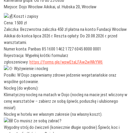
Kameralna grupa: Od 10 do 25 osób
Miejsce: Dojo Wrocław Aikikai, ul. Hubska 20, Wrocław
Koszt i zapisy
Cena: 1500 zł
Zaliczka: Bezzwrotna zaliczka 450 zł płatna na konto Fundacji Wrocław
Aikikai do końca lipca 2026 r. Reszta opłaty: Do 20.08.2026 r. przed
warsztatami.
Numer konta: Paribas 85 1600 1462 1727 6045 8000 0001
Rejestracja: Wypełnij krótki formularz
zgłoszeniowy:
https://forms.gle/wpwEtaLFAw2wWkYW6
Wyżywienie i nocleg
Posiłki: W Dojo zapewniamy zdrowe jedzenie wegetariańskie oraz
wspólne gotowanie.
Nocleg (do wyboru):
Klimatyczny nocleg na matach w Dojo (nocleg na macie jest wliczony w
cenę warsztatów – zabierz ze sobą śpiwór, poduszkę i ulubionego
misia!).
Nocleg w hotelu we własnym zakresie (na własny koszt).
Co musisz ze sobą zabrać?
Wygodny strój do ćwiczeń (koniecznie długie spodnie).Śpiwór, koc i