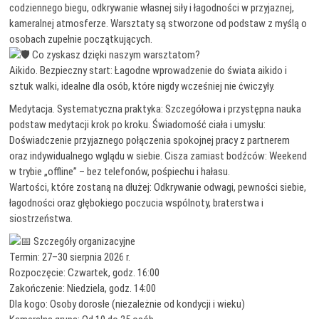
codziennego biegu, odkrywanie własnej siły i łagodności w przyjaznej,
kameralnej atmosferze. Warsztaty są stworzone od podstaw z myślą o
osobach zupełnie początkujących.
Co zyskasz dzięki naszym warsztatom?
Aikido. Bezpieczny start: Łagodne wprowadzenie do świata aikido i
sztuk walki, idealne dla osób, które nigdy wcześniej nie ćwiczyły.
Medytacja. Systematyczna praktyka: Szczegółowa i przystępna nauka
podstaw medytacji krok po kroku. Świadomość ciała i umysłu:
Doświadczenie przyjaznego połączenia spokojnej pracy z partnerem
oraz indywidualnego wglądu w siebie. Cisza zamiast bodźców: Weekend
w trybie „offline” – bez telefonów, pośpiechu i hałasu.
Wartości, które zostaną na dłużej: Odkrywanie odwagi, pewności siebie,
łagodności oraz głębokiego poczucia wspólnoty, braterstwa i
siostrzeństwa.
Szczegóły organizacyjne
Termin: 27–30 sierpnia 2026 r.
Rozpoczęcie: Czwartek, godz. 16:00
Zakończenie: Niedziela, godz. 14:00
Dla kogo: Osoby dorosłe (niezależnie od kondycji i wieku)