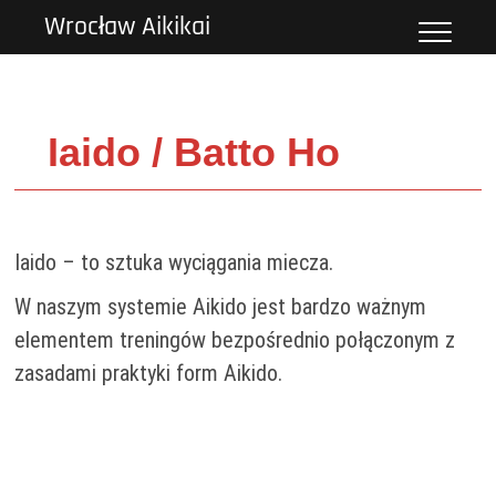
#!trpst#trp-
Wrocław Aikikai
gettext
data-
trpgettextoriginal=2#!trpen#Skip
to
content#!trpst#/trp-
Iaido / Batto Ho
gettext#!trpen#
Iaido – to sztuka wyciągania miecza.
W naszym systemie Aikido jest bardzo ważnym
elementem treningów bezpośrednio połączonym z
zasadami praktyki form Aikido.