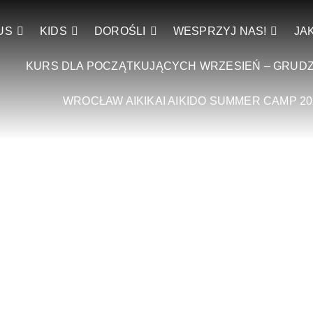
US
KIDS
DOROŚLI
WESPRZYJ NAS!
JA
KURS DLA POCZĄTKUJĄCYCH WRZESIEŃ – GRUDZ
WROCŁAW AIKIKAI AIKIDO SUMMER CAMP 20