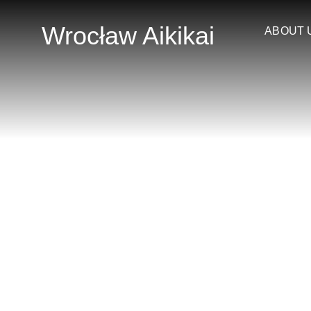
Skip
to
Wrocław Aikikai
ABOUT 
content